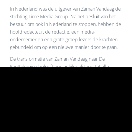
In Nederland was de uitgever van Zaman Vandaag de
stichting Time Media Group. Na het besluit van het
bestuur om ook in Nederland te stoppen, hebben de
hoofdredacteur, de redactie, een media-
ondernemer en een grote groep lezers de krachten
gebundeld om op een nieuwe manier door te gaan.
De transformatie van Zaman Vandaag naar De
Kanttekening belooft een gelijke afstand tot alle
culturen, levensbeschouwingen en stromingen. Met
een nieuwe koers, vormgeving en naam richten wij
ons primair op de Nederlandse samenleving en de
uitdagingen van deze tijd. Met deze emancipatiestap
maken wij onze kernwaarden waar: vrij, moedig en
inclusief.